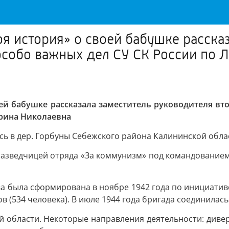
оя история» о своей бабушке расска
особо важных дел СУ СК России по 
оей бабушке рассказала заместитель руководителя вт
Ирина Николаевна
ь в дер. Горбуны Себежского района Калининской област
а разведчицей отряда «За коммунизм» под командование
ва была сформирована в ноябре 1942 года по инициатив
в (534 человека). В июле 1944 года бригада соединилас
й области. Некоторые направления деятельности: дивер