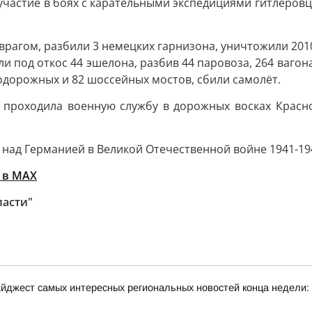
 участие в боях с карательными экспедициями гитлеровц
врагом, разбили 3 немецких гарнизона, уничтожили 2010
или под откос 44 эшелона, разбив 44 паровоза, 264 ваго
одорожных и 82 шоссейных мостов, сбили самолёт.
. проходила военную службу в дорожных восках Крас
 над Германией в Великой Отечественной войне 1941-1945
 в MAX
ласти"
йджест самых интересных региональных новостей конца недели: