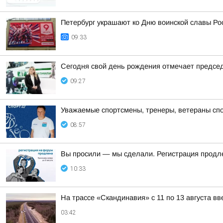
Петербург украшают ко Дню воинской славы Ро
09:33
Сегодня свой день рождения отмечает председ
09:27
Уважаемые спортсмены, тренеры, ветераны спо
08:57
Вы просили — мы сделали. Регистрация продле
10:33
На трассе «Скандинавия» с 11 по 13 августа в
03:42