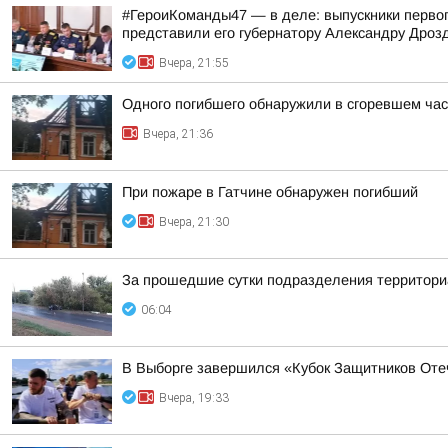
#ГероиКоманды47 — в деле: выпускники первог
представили его губернатору Александру Дроз
Вчера, 21:55
Одного погибшего обнаружили в сгоревшем час
Вчера, 21:36
При пожаре в Гатчине обнаружен погибший
Вчера, 21:30
За прошедшие сутки подразделения территориа
06:04
В Выборге завершился «Кубок Защитников Оте
Вчера, 19:33