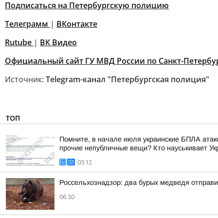
Подписаться на Петербургскую полицию
Телеграмм
|
ВКонтакте
Rutube
|
ВК Видео
Официальный сайт ГУ МВД России по Санкт-Петербур
Источник:
Telegram-канал "Петербургская полиция"
ТОП
Помните, в начале июля украинские БПЛА атако
прочие непубличные вещи? Кто науськивает Укра
03:12
Россельхознадзор: два бурых медведя отправ
06:30