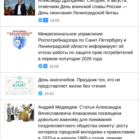
Александр Дрозденко: Сегодня, 9 августа,
отмечаем День воинской славы России —
День окончания Ленинградской битвы
16:05
Межрегиональное управление
Роспотребнадзора по Санкт-Петербургу и
Ленинградской области информирует об
итогах работы по защите прав потребителей
в первом полугодии 2026 года
16:05
День книголюбов. Праздник тех, кто не
представляет жизни без чтения
15:52
Андрей Медведев: Статья Александра
Вячеславовича Апанасенка посвящена
довольно важному для понимания
позднесоветского общества сюжету: росту
интереса городской молодежи к православию
в 1970-е и начале 1980-х годов, причем...