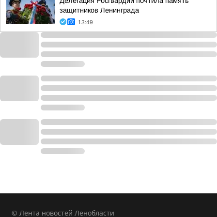
Делегация Росгвардии почтила память
защитников Ленинграда
13:49
© Лента новостей Ленобласти