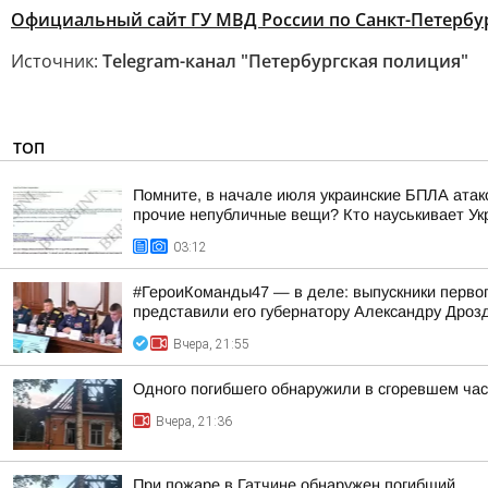
Официальный сайт ГУ МВД России по Санкт-Петербур
Источник:
Telegram-канал "Петербургская полиция"
ТОП
Помните, в начале июля украинские БПЛА атако
прочие непубличные вещи? Кто науськивает Укра
03:12
#ГероиКоманды47 — в деле: выпускники первог
представили его губернатору Александру Дроз
Вчера, 21:55
Одного погибшего обнаружили в сгоревшем час
Вчера, 21:36
При пожаре в Гатчине обнаружен погибший