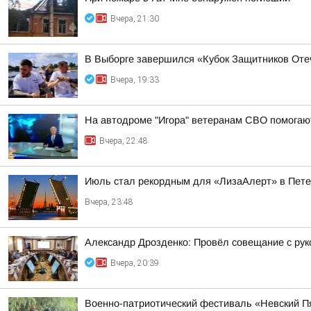
Вчера, 21:30
В Выборге завершился «Кубок Защитников Оте
Вчера, 19:33
На автодроме "Игора" ветеранам СВО помогают
Вчера, 22:48
Июль стал рекордным для «ЛизаАлерт» в Пете
Вчера, 23:48
Александр Дрозденко: Провёл совещание с ру
Вчера, 20:39
Военно-патриотический фестиваль «Невский Пя