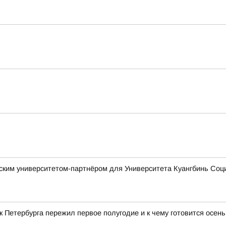
ским университетом-партнёром для Университета Куангбинь Соц
ек Петербурга пережил первое полугодие и к чему готовится осен