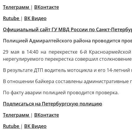
Телеграмм
|
ВКонтакте
Rutube
|
ВК Видео
Официальный сайт ГУ МВД России по Санкт-Петербур
Полицией Адмиралтейского района проводится пров
29 мая в 14:40 на перекрестке 6-й Красноармейско
нерегулируемого перекрестка совершил столкновение 
В результате ДТП водитель мотоцикла и его 14-летний
В отношении байкера составлены административные проток
По факту аварии полицией проводится проверка.
Подписаться на Петербургскую полицию
Телеграмм
|
ВКонтакте
Rutube
|
ВК Видео