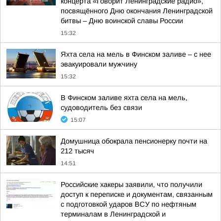
концерта «Говорит Ленинградские радио»,
посвящённого Дню окончания Ленинградской
битвы – Дню воинской славы России
15:32
Яхта села на мель в Финском заливе – с нее
эвакуировали мужчину
15:32
В Финском заливе яхта села на мель,
судоводитель без связи
15:07
Домушница обокрала пенсионерку почти на
212 тысяч
14:51
Российские хакеры заявили, что получили
доступ к переписке и документам, связанным
с подготовкой ударов ВСУ по нефтяным
терминалам в Ленинградской и