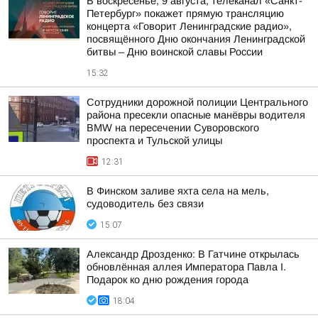
В воскресенье, 9 августа, телеканал «Санкт-
Петербург» покажет прямую трансляцию
концерта «Говорит Ленинградские радио»,
посвящённого Дню окончания Ленинградской
битвы – Дню воинской славы России
15:32
Сотрудники дорожной полиции Центрального
района пресекли опасные манёвры водителя
BMW на пересечении Суворовского
проспекта и Тульской улицы
12:31
В Финском заливе яхта села на мель,
судоводитель без связи
15:07
Александр Дрозденко: В Гатчине открылась
обновлённая аллея Императора Павла I.
Подарок ко дню рождения города
18:04