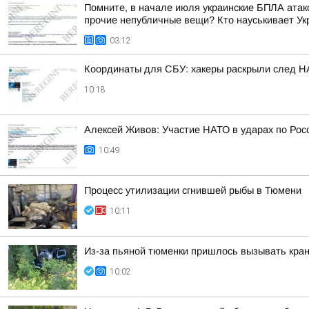
Помните, в начале июля украинские БПЛА атако
прочие непубличные вещи? Кто науськивает Укра
03:12
Координаты для СБУ: хакеры раскрыли след НА
10:18
Алексей Живов: Участие НАТО в ударах по Рос
10:49
Процесс утилизации сгнившей рыбы в Тюмени
10:11
Из-за пьяной тюменки пришлось вызывать кран
10:02