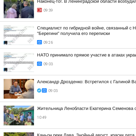
Наконец-то!. В Ленинградской области возбуди
09:39
Специалист по гибридной войне, связанный с 
"Берегини" получила его переписки
09:26
НАТО принимало прямое участие в атаках укра
09:03
Александр Дрозденко: Встретился с Галиной 
09:03
Жительница Ленобласти Екатерина Семенова 
10:49
Каньон реки Лава. Знойный август, краски лета,