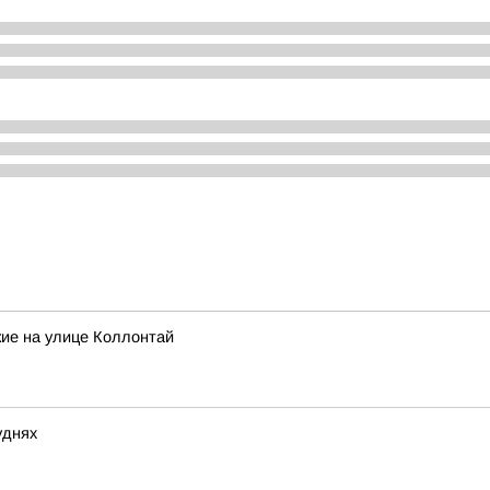
кие на улице Коллонтай
уднях