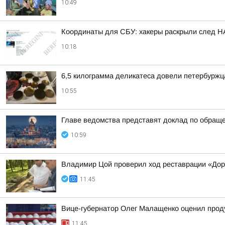
10:49
Координаты для СБУ: хакеры раскрыли след НА
10:18
6,5 килограмма деликатеса довели петербуржц
10:55
Главе ведомства представят доклад по обращ
10:59
Владимир Цой проверил ход реставрации «Дор
11:45
Вице-губернатор Олег Малащенко оценил прод
11:45