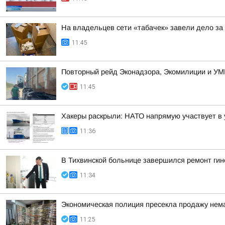
На владельцев сети «табачек» завели дело за
11:45
Повторный рейд Эконадзора, Экомилиции и УМ
11:45
Хакеры раскрыли: НАТО напрямую участвует в 
11:36
В Тихвинской больнице завершился ремонт гин
11:34
Экономическая полиция пресекла продажу нема
11:25