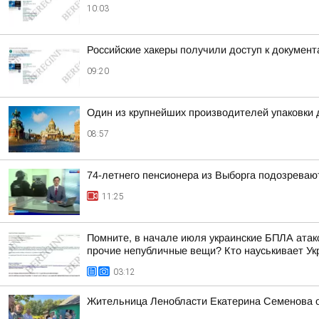
10:03
Российские хакеры получили доступ к докумен
09:20
Один из крупнейших производителей упаковки 
08:57
74-летнего пенсионера из Выборга подозреваю
11:25
Помните, в начале июля украинские БПЛА атако
прочие непубличные вещи? Кто науськивает Укра
03:12
Жительница Ленобласти Екатерина Семенова 