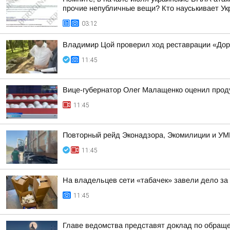
прочие непубличные вещи? Кто науськивает Укра
03:12
Владимир Цой проверил ход реставрации «Дор
11:45
Вице-губернатор Олег Малащенко оценил прод
11:45
Повторный рейд Эконадзора, Экомилиции и УМ
11:45
На владельцев сети «табачек» завели дело за
11:45
Главе ведомства представят доклад по обращ