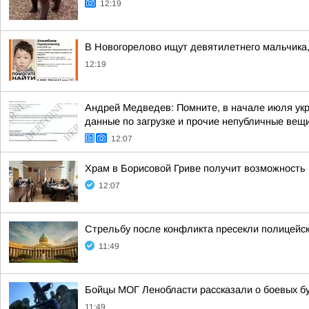
12:19
В Новогорелово ищут девятилетнего мальчика,
12:19
Андрей Медведев: Помните, в начале июля укр
данные по загрузке и прочие непубличные вещи
12:07
Храм в Борисовой Гриве получит возможность 
12:07
Стрельбу после конфликта пресекли полицейс
11:49
Бойцы МОГ Ленобласти рассказали о боевых б
11:49