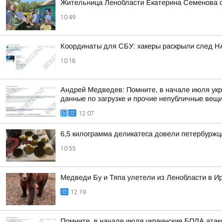
Жительница Ленобласти Екатерина Семенова 
10:49
Координаты для СБУ: хакеры раскрыли след НА
10:18
Андрей Медведев: Помните, в начале июля укр
данные по загрузке и прочие непубличные вещи?
12:07
6,5 килограмма деликатеса довели петербуржц
10:55
Медведи Бу и Тяпа улетели из Ленобласти в 
12:19
Помните, в начале июля украинские БПЛА атако