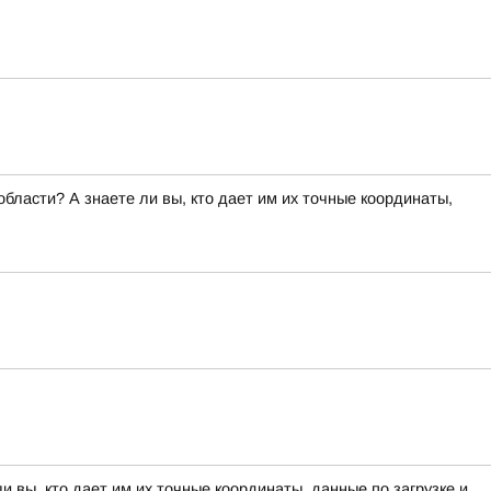
ласти? А знаете ли вы, кто дает им их точные координаты,
вы, кто дает им их точные координаты, данные по загрузке и