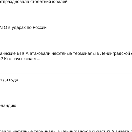
отпраздновала столетний юбилей
ТО в ударах по России
аинские БПЛА атаковали нефтяные терминалы в Ленинградской об
 Кто науськивает...
а до суда
Ирландию
вали нефтяные терминалы в Ленинградской области? А знаете ли 