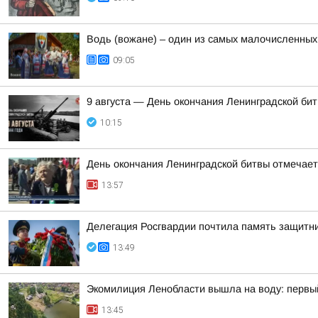
Водь (вожане) – один из самых малочисленных
09:05
9 августа — День окончания Ленинградской би
10:15
День окончания Ленинградской битвы отмечает
13:57
Делегация Росгвардии почтила память защитн
13:49
Экомилиция Ленобласти вышла на воду: первы
13:45