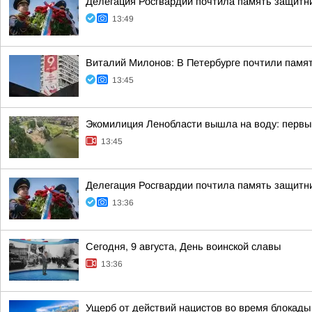
Делегация Росгвардии почтила память защитн
13:49
Виталий Милонов: В Петербурге почтили памят
13:45
Экомилиция Ленобласти вышла на воду: первы
13:45
Делегация Росгвардии почтила память защитн
13:36
Сегодня, 9 августа, День воинской славы
13:36
Ущерб от действий нацистов во время блокады