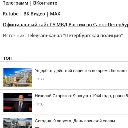
Телеграмм
|
ВКонтакте
Rutube
|
ВК Видео
|
MAX
Официальный сайт ГУ МВД России по Санкт-Петербур
Источник:
Telegram-канал "Петербургская полиция"
ТОП
Ущерб от действий нацистов во время блокады
13:33
Николай Стариков: 9 августа 1944 года, ровно 
10:08
Сегодня, 9 августа, День воинской славы