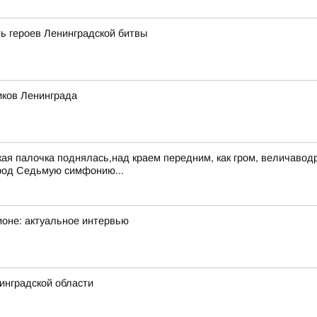
ь героев Ленинградской битвы
иков Ленинграда
ская палочка поднялась,над краем передним, как гром, величав
город Седьмую симфонию...
ионе: актуальное интервью
инградской области