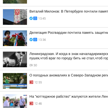
Виталий Милонов: В Петербурге почтили памят
13:45
Делегация Росгвардии почтила память защитн
13:36
Ленинградская. И когда в знак началадирижер
пушек,чтоб враг по городу бить не стал,чтоб 
09:30
О погодных аномалиях в Северо-Западном рег
12:55
На "коттеджное рабство" жалуются жители Лен
12:48