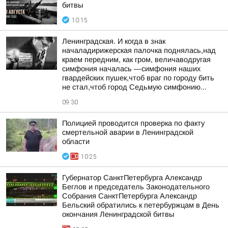
битвы
10:15
Ленинградская. И когда в знак
началадирижерская палочка поднялась,над
краем передним, как гром, величаводругая
симфония началась —симфония наших
гвардейских пушек,чтоб враг по городу бить
не стал,чтоб город Седьмую симфонию...
09:30
Полицией проводится проверка по факту
смертельной аварии в Ленинградской
области
10:25
Губернатор СанктПетербурга Александр
Беглов и председатель Законодательного
Собрания СанктПетербурга Александр
Бельский обратились к петербуржцам в День
окончания Ленинградской битвы