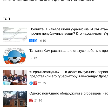
ТОП
Помните, в начале июля украинские БПЛА атако
прочие непубличные вещи? Кто науськивает Укра
16:40
Татьяна Ким рассказала о статусе работы с п
17:49
#ГероиКоманды47 — в деле: выпускники первог
представили его губернатору Александру Дроз
21:55
Одного погибшего обнаружили в сгоревшем час
21:36