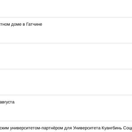
тном доме в Гатчине
августа
йским университетом-партнёром для Университета Куангбинь Соц