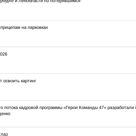
рбурге и Ленобласти по потерявшимся
прицепам на парковках
2026
 освоить картинг
о потока кадровой программы «Герои Команды 47» разработали 
денко
глаз