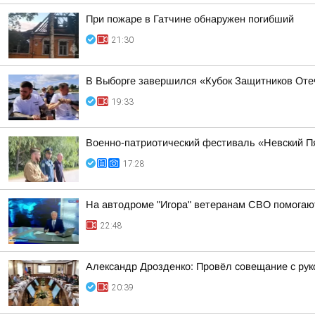
При пожаре в Гатчине обнаружен погибший
21:30
В Выборге завершился «Кубок Защитников Оте
19:33
Военно-патриотический фестиваль «Невский Пя
17:28
На автодроме "Игора" ветеранам СВО помогают
22:48
Александр Дрозденко: Провёл совещание с ру
20:39