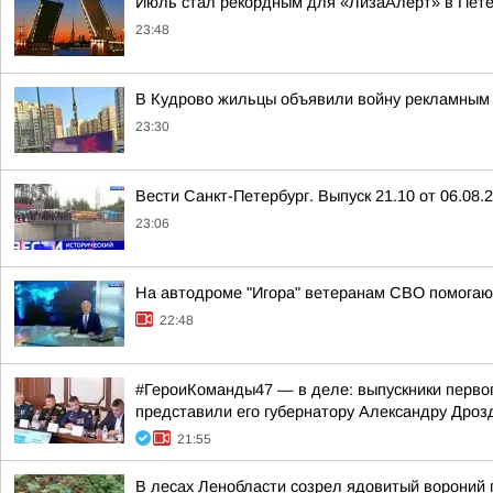
Июль стал рекордным для «ЛизаАлерт» в Пете
23:48
В Кудрово жильцы объявили войну рекламным 
23:30
Вести Санкт-Петербург. Выпуск 21.10 от 06.08.
23:06
На автодроме "Игора" ветеранам СВО помогают
22:48
#ГероиКоманды47 — в деле: выпускники первог
представили его губернатору Александру Дроз
21:55
В лесах Ленобласти созрел ядовитый вороний 