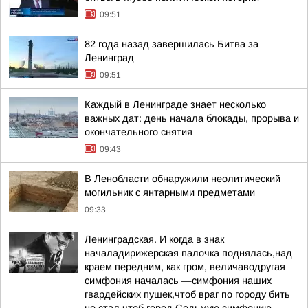
09:51
82 года назад завершилась Битва за
Ленинград
09:51
Каждый в Ленинграде знает несколько
важных дат: день начала блокады, прорыва и
окончательного снятия
09:43
В Ленобласти обнаружили неолитический
могильник с янтарными предметами
09:33
Ленинградская. И когда в знак
началадирижерская палочка поднялась,над
краем передним, как гром, величаводругая
симфония началась —симфония наших
гвардейских пушек,чтоб враг по городу бить