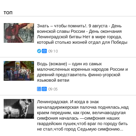
ТОП
Знать – чтобы помнить!. 9 августа - День
воинской славы России - День окончания
Ленинградской битвы Нет в мире города,
который столько жизней отдал для Победы
09:10
Водь (вожане) – один из самых
малочисленных коренных народов России и
древний представитель финно-угорской
языковой ветви
09:05
Ленинградская. И когда в знак
началадирижерская палочка поднялась,над
краем передним, как гром, величаводругая
симфония началась —симфония наших
гвардейских пушек,чтоб враг по городу бить
не стал,чтоб город Седьмую симфонию...