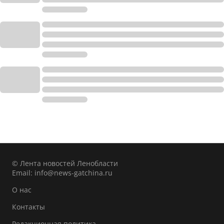
© Лента новостей Ленобласти
Email:
info@news-gatchina.ru
О нас
Контакты
Редакционная политика