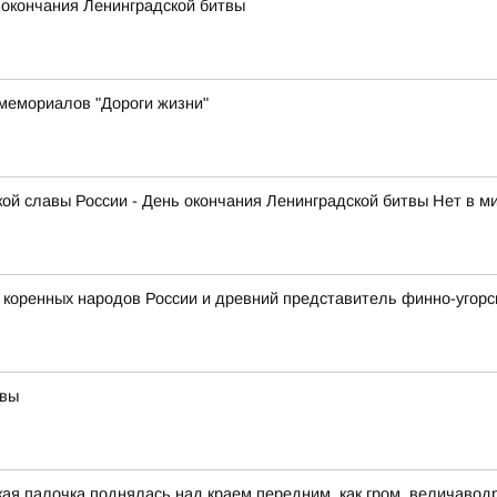
 окончания Ленинградской битвы
мемориалов "Дороги жизни"
нской славы России - День окончания Ленинградской битвы Нет в 
 коренных народов России и древний представитель финно-угорс
твы
ская палочка поднялась,над краем передним, как гром, величав