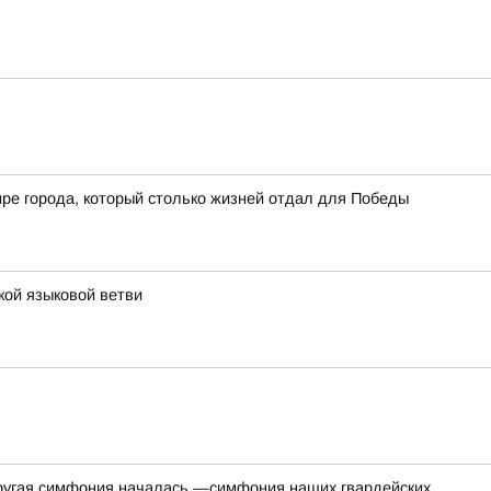
мире города, который столько жизней отдал для Победы
кой языковой ветви
одругая симфония началась —симфония наших гвардейских