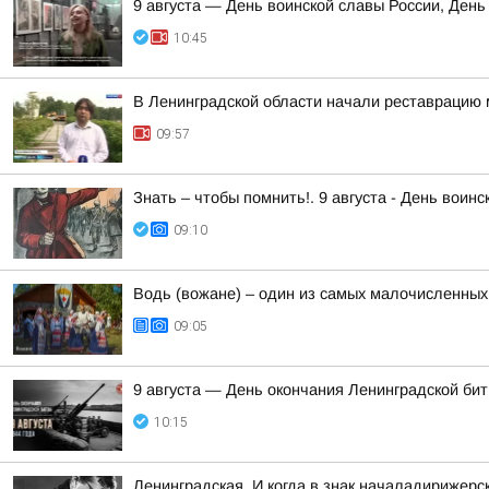
9 августа — День воинской славы России, День
10:45
В Ленинградской области начали реставрацию 
09:57
Знать – чтобы помнить!. 9 августа - День вои
09:10
Водь (вожане) – один из самых малочисленных
09:05
9 августа — День окончания Ленинградской би
10:15
Ленинградская. И когда в знак началадирижер