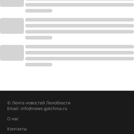
© Лента новостей Ленобласти
Email:
info@news-gatchina.ru
О нас
Контакты