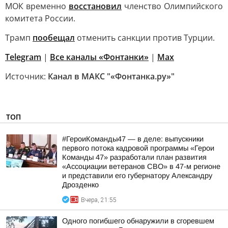
МОК временно
восстановил
членство Олимпийского
комитета России.
Трамп
пообещал
отменить санкции против Турции.
Telegram
|
Все каналы «Фонтанки»
|
Max
Источник:
Канал в МАКС "«Фонтанка.ру»"
ТОП
#ГероиКоманды47 — в деле: выпускники
первого потока кадровой программы «Герои
Команды 47» разработали план развития
«Ассоциации ветеранов СВО» в 47-м регионе
и представили его губернатору Александру
Дрозденко
Вчера, 21:55
Одного погибшего обнаружили в сгоревшем