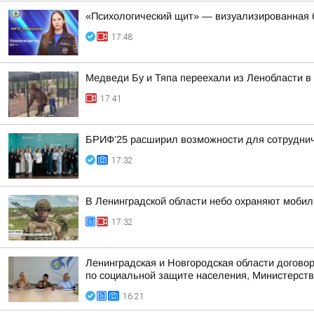
«Психологический щит» — визуализированная 
17:48
Медведи Бу и Тяпа переехали из Ленобласти в
17:41
БРИФ’25 расширил возможности для сотрудни
17:32
В Ленинградской области небо охраняют мобил
17:32
Ленинградская и Новгородская области догово
по социальной защите населения, Министерство
16:21