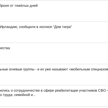
броня от тяжёлых дней
 Ирландию, сообщили в хосписе "Дом тигра"
чества
ьные огневые группы - и их уже называют «мобильным спецназо
рились о сотрудничестве в сфере реабилитации участников СВО
 труда, семейной и...