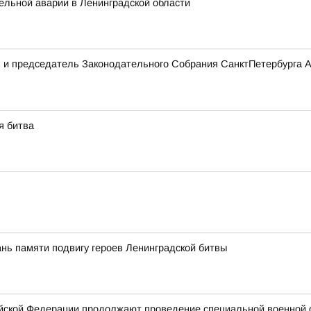
ельной аварии в Ленинградской области
 и председатель Законодательного Собрания СанктПетербурга А
я битва
ань памяти подвигу героев Ленинградской битвы
йской Федерации продолжают проведение специальной военной 