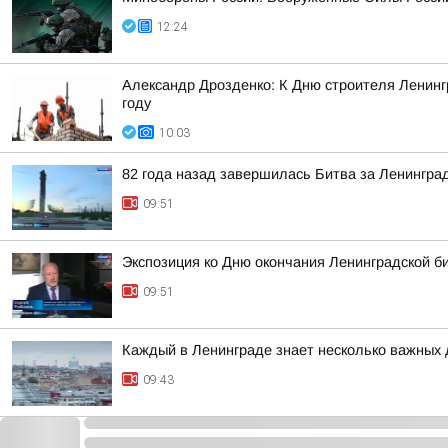
12:24
Александр Дрозденко: К Дню строителя Ленингр
году
10:03
82 года назад завершилась Битва за Ленингра
09:51
Экспозиция ко Дню окончания Ленинградской б
09:51
Каждый в Ленинграде знает несколько важных 
09:43