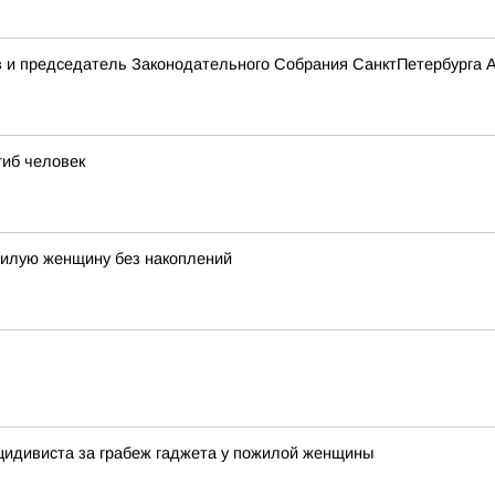
в и председатель Законодательного Собрания СанктПетербурга А
гиб человек
жилую женщину без накоплений
цидивиста за грабеж гаджета у пожилой женщины