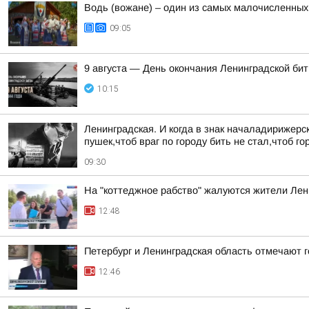
Водь (вожане) – один из самых малочисленных
09:05
9 августа — День окончания Ленинградской би
10:15
Ленинградская. И когда в знак началадирижер
пушек,чтоб враг по городу бить не стал,чтоб 
09:30
На "коттеджное рабство" жалуются жители Лен
12:48
Петербург и Ленинградская область отмечают 
12:46