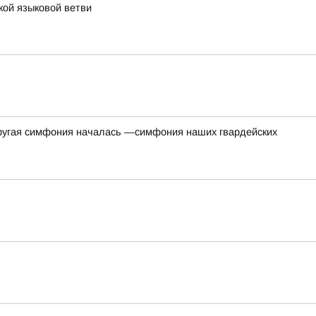
кой языковой ветви
одругая симфония началась —симфония наших гвардейских