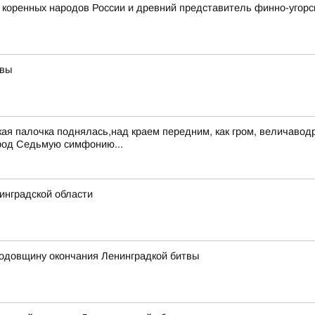
 коренных народов России и древний представитель финно-угорс
твы
ская палочка поднялась,над краем передним, как гром, величав
город Седьмую симфонию...
инградской области
годовщину окончания Ленинградкой битвы