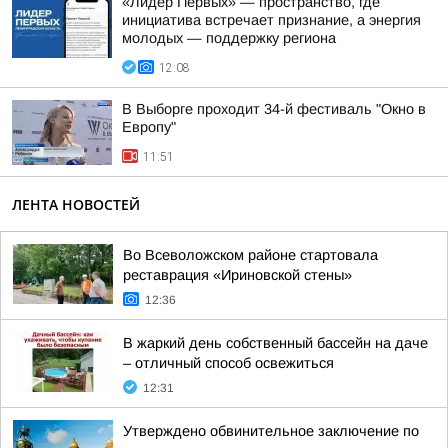
«Лидер Первых» — пространство, где
инициатива встречает признание, а энергия
молодых — поддержку региона
12:08
В Выборге проходит 34-й фестиваль "Окно в
Европу"
11:51
ЛЕНТА НОВОСТЕЙ
Во Всеволожском районе стартовала
реставрация «Ириновской стены»
12:36
В жаркий день собственный бассейн на даче
– отличный способ освежиться
12:31
Утверждено обвинительное заключение по