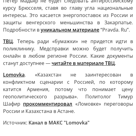
Петер Мадьяр не будет следовать антироссийскому
курсу Брюсселя, ставя во главу угла национальные
интересы. Это касается энергопоставок из России и
защиты венгерского меньшинства в Закарпатье.
Подробности в
уникальном материале
“Pravda. Ru”.
ТВЦ
. Теперь ради «бумажки» не придется идти в
поликлинику. Медсправки можно будет получить
онлайн в любом регионе России. Какие документы
станут доступнее —
читайте в материале ТВЦ
.
Lomovka
. «Казахстан не заинтересован в
конфликтном сценарии с Россией, по которому
катится Армения, потому что понимает цену
геополитического разрыва». Политолог Тимур
Шафир
прокомментировал
«Ломовке» переговоры
России и Казахстана в Астане.
Источник:
Канал в МАКС "Lomovka"