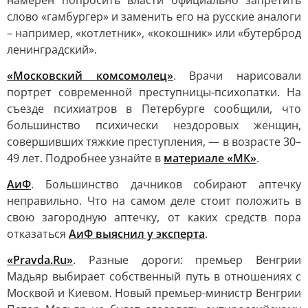
намерен попросить власти официально запретить
слово «гамбургер» и заменить его на русские аналоги
– например, «котлетник», «кокошник» или «бутерброд
ленинградский».
«Московский комсомолец»
. Врачи нарисовали
портрет современной преступницы-психопатки. На
съезде психиатров в Петербурге сообщили, что
большинство психически нездоровых женщин,
совершивших тяжкие преступления, — в возрасте 30–
49 лет. Подробнее узнайте в
материале «МК»
.
АиФ
. Большинство дачников собирают аптечку
неправильно. Что на самом деле стоит положить в
свою загородную аптечку, от каких средств пора
отказаться
АиФ выяснил у эксперта
.
«Pravda.Ru
»
. Разные дороги: премьер Венгрии
Мадьяр выбирает собственный путь в отношениях с
Москвой и Киевом. Новый премьер-министр Венгрии