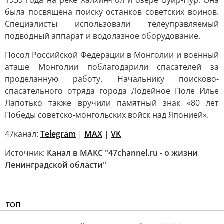
1939 года на реке Халхин-Гол и озере Буир-Нур. Она
была посвящена поиску останков советских воинов.
Специалисты использовали телеуправляемый
подводный аппарат и водолазное оборудование.
Посол Российской Федерации в Монголии и военный
аташе Монголии поблагодарили спасателей за
проделанную работу. Начальнику поисково-
спасательного отряда города Лодейное Поле Илье
Лапотько также вручили памятный знак «80 лет
Победы советско-монгольских войск над Японией».
47канал:
Telegram
|
MAX
|
VK
Источник:
Канал в МАКС "47channel.ru - о жизни
Ленинградской области"
ТОП