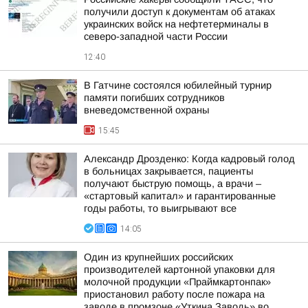
получили доступ к документам об атаках
украинских войск на нефтетерминалы в
северо-западной части России
12:40
В Гатчине состоялся юбилейный турнир
памяти погибших сотрудников
вневедомственной охраны
15:45
Александр Дрозденко: Когда кадровый голод
в больницах закрывается, пациенты
получают быструю помощь, а врачи –
«стартовый капитал» и гарантированные
годы работы, то выигрывают все
14:05
Один из крупнейших российских
производителей картонной упаковки для
молочной продукции «Праймкартонпак»
приостановил работу после пожара на
заводе в промзоне «Уткина Заводь» во