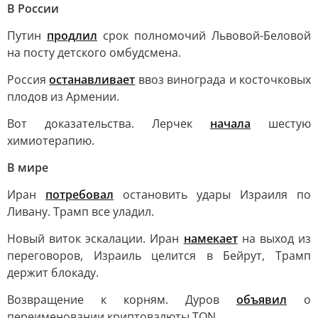
В России
Путин
продлил
срок полномочий Львовой-Беловой
на посту детского омбудсмена.
Россия
останавливает
ввоз винограда и косточковых
плодов из Армении.
Вот доказательства. Лерчек
начала
шестую
химиотерапию.
В мире
Иран
потребовал
остановить удары Израиля по
Ливану. Трамп все уладил.
Новый виток эскалации. Иран
намекает
на выход из
переговоров, Израиль целится в Бейрут, Трамп
держит блокаду.
Возвращение к корням. Дуров
объявил
о
переименовании криптовалюты TON.