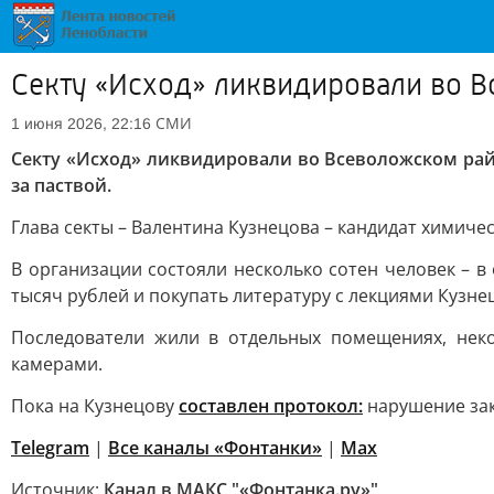
Секту «Исход» ликвидировали во 
СМИ
1 июня 2026, 22:16
Секту «Исход» ликвидировали во Всеволожском рай
за паствой.
Глава секты – Валентина Кузнецова – кандидат химиче
В организации состояли несколько сотен человек – 
тысяч рублей и покупать литературу с лекциями Кузне
Последователи жили в отдельных помещениях, нек
камерами.
Пока на Кузнецову
составлен протокол:
нарушение зак
Telegram
|
Все каналы «Фонтанки»
|
Max
Источник:
Канал в МАКС "«Фонтанка.ру»"