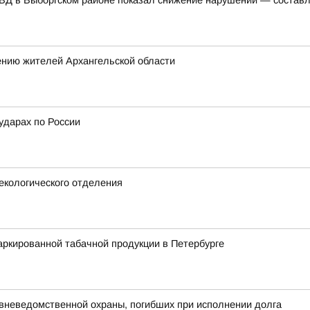
ВД в Выборгском районе показал снижение нарушений — составл
ению жителей Архангельской области
ударах по России
екологического отделения
ркированной табачной продукции в Петербурге
 вневедомственной охраны, погибших при исполнении долга