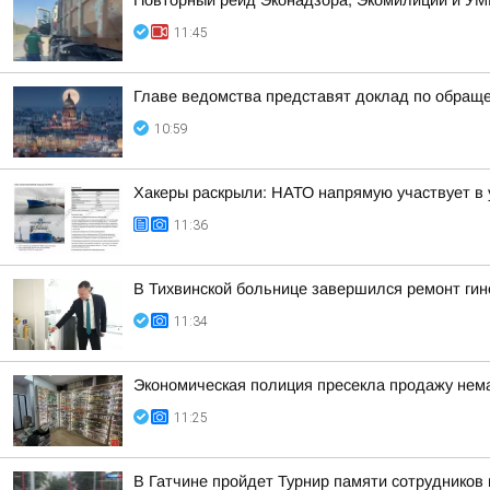
Повторный рейд Эконадзора, Экомилиции и УМ
11:45
Главе ведомства представят доклад по обращ
10:59
Хакеры раскрыли: НАТО напрямую участвует в 
11:36
В Тихвинской больнице завершился ремонт гин
11:34
Экономическая полиция пресекла продажу нема
11:25
В Гатчине пройдет Турнир памяти сотрудников