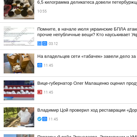
6,5 килограмма деликатеса довели петербуржц
10:55
Помните, в начале июля украинские БПЛА атако
прочие непубличные вещи? Кто науськивает Укра
03:12
На владельцев сети «табачек» завели дело за
11:45
Вице-губернатор Олег Малащенко оценил прод
11:45
Владимир Цой проверил ход реставрации «Дор
11:45