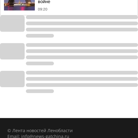
войне
09:20
© Лента новостей Ленобласти
Email:
info@news-gatchina.ru