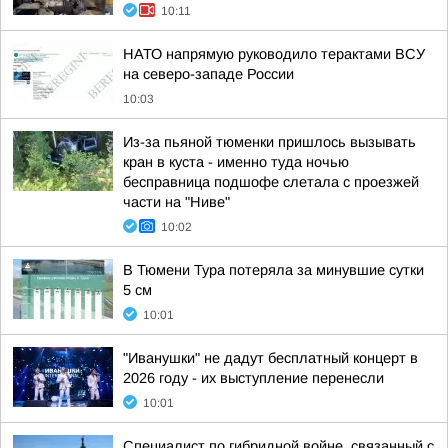
10:11
НАТО напрямую руководило терактами ВСУ
на северо-западе России
10:03
Из-за пьяной тюменки пришлось вызывать
кран в куста - именно туда ночью
бесправница подшофе слетала с проезжей
части на "Ниве"
10:02
В Тюмени Тура потеряла за минувшие сутки
5 см
10:01
"Иванушки" не дадут бесплатный концерт в
2026 году - их выступление перенесли
10:01
Специалист по гибридной войне, связанный с