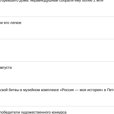
 сгоревшего дома: неравнодушные собрали ему более 2 млн
и его легкое
августа
ской битвы в музейном комплексе «Россия — моя история» в Пет
 победители художественного конкурса