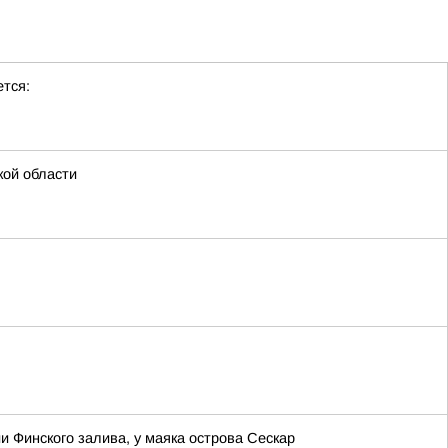
тся:
кой области
 Финского залива, у маяка острова Сескар