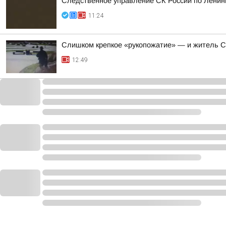
Следственное управление СК России по Ленинг
11:24
Слишком крепкое «рукопожатие» — и житель С
12:49