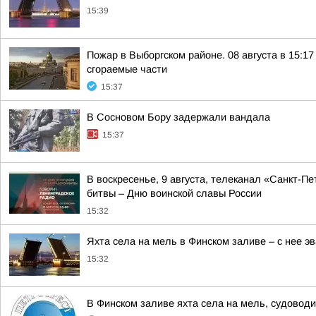
15:39
Пожар в Выборгском районе. 08 августа в 15:1
сгораемые части
15:37
В Сосновом Бору задержали вандала
15:37
В воскресенье, 9 августа, телеканал «Санкт-
битвы – Дню воинской славы России
15:32
Яхта села на мель в Финском заливе – с нее э
15:32
В Финском заливе яхта села на мель, судоводи