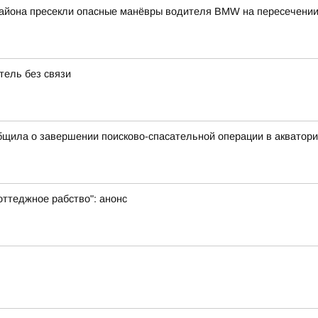
айона пресекли опасные манёвры водителя BMW на пересечении 
тель без связи
щила о завершении поисково-спасательной операции в акватории
оттеджное рабство": анонс