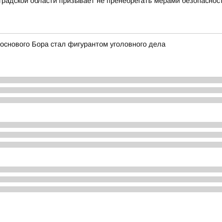
радской области призывает не пренебрегать мерами безопасност
основого Бора стал фигурантом уголовного дела