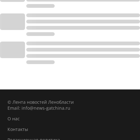
© Лента новостей Ленобласти
Email:
info@news-gatchina.ru
О нас
Контакты
Редакционная политика