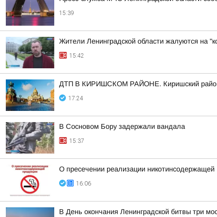
15:39
Жители Ленинградской области жалуются на "к
15:42
ДТП В КИРИШСКОМ РАЙОНЕ. Киришский район, 
17:24
В Сосновом Бору задержали вандала
15:37
О пресечении реализации никотинсодержащей п
16:06
В День окончания Ленинградской битвы три мо