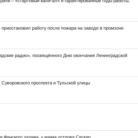
рачи – «стартовый капитал» и гарантированные годы работы,
 приостановил работу после пожара на заводе в промзоне
радские радио», посвящённого Дню окончания Ленинградской
Суворовского проспекта и Тульской улицы
 Финского залива, у маяка острова Сескар