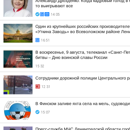
Александр Дрозденко: Когда кадровый голод в
то выигрывают все
14:05
Один из крупнейших российских производителе
«Уткина Заводь» во Всеволожском районе Лени
16:51
В воскресенье, 9 августа, телеканал «Санкт-
битвы – Дню воинской славы России
15:32
Сотрудники дорожной полиции Центрального р
12:31
В Финском заливе яхта села на мель, судоводи
15:07
Пресс-служба МЧС Ленинградской области сооб