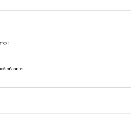
тся:
кой области