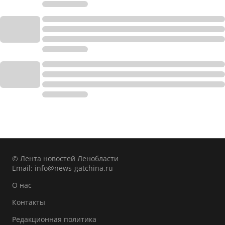
© Лента новостей Ленобласти
Email:
info@news-gatchina.ru
О нас
Контакты
Редакционная политика