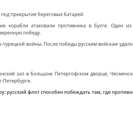
у под прикрытие береговых батарей.
ие корабли атаковали противника в бухте. Один из
веренную победу.
ко-турецкой войны. После победы русским войскам удал
нский зал в Большом Петергофском дворце, Чесменски
т-Петербурге.
ру: русский флот способен побеждать там, где против