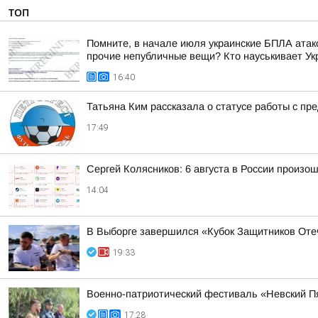
ТОП
Помните, в начале июля украинские БПЛА атако
прочие непубличные вещи? Кто науськивает Укра
16:40
Татьяна Ким рассказала о статусе работы с п
17:49
Сергей Колясников: 6 августа в России произо
14:04
В Выборге завершился «Кубок Защитников Оте
19:33
Военно-патриотический фестиваль «Невский Пя
17:28