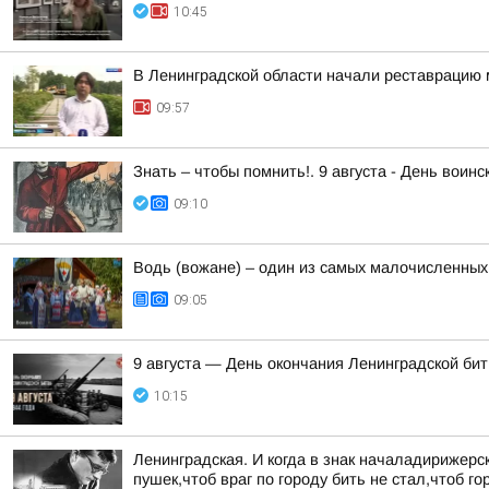
10:45
В Ленинградской области начали реставрацию 
09:57
Знать – чтобы помнить!. 9 августа - День вои
09:10
Водь (вожане) – один из самых малочисленных
09:05
9 августа — День окончания Ленинградской би
10:15
Ленинградская. И когда в знак началадирижер
пушек,чтоб враг по городу бить не стал,чтоб 