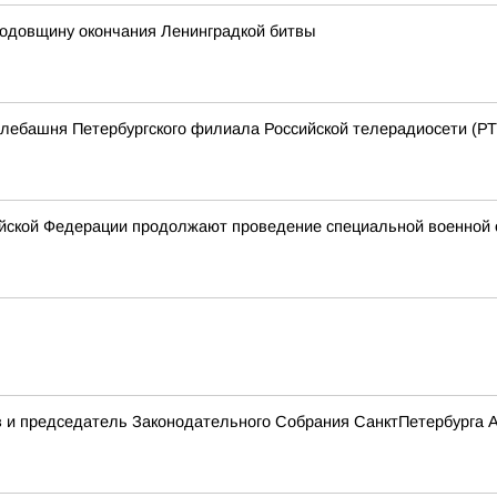
годовщину окончания Ленинградкой битвы
елебашня Петербургского филиала Российской телерадиосети (Р
йской Федерации продолжают проведение специальной военной 
в и председатель Законодательного Собрания СанктПетербурга А