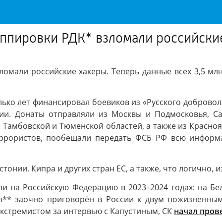
уппировки РДК* взломали российски
омали российские хакеры. Теперь данные всех 3,5 млн
лько лет финансировал боевиков из «Русского доброво
ии. Донаты отправляли из Москвы и Подмосковья, Сан
 Тамбовской и Тюменской областей, а также из Красно
террористов, пообещали передать ФСБ РФ всю инфор
онии, Кипра и других стран ЕС, а также, что логично, и
 на Российскую Федерацию в 2023–2024 годах: на Бел
** заочно приговорён в России к двум пожизненным 
кстремистом за интервью с Капустиным, СК
начал пров