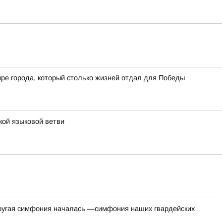
мире города, который столько жизней отдал для Победы
кой языковой ветви
одругая симфония началась —симфония наших гвардейских