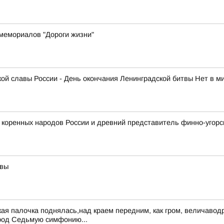
мемориалов "Дороги жизни"
нской славы России - День окончания Ленинградской битвы Нет в 
 коренных народов России и древний представитель финно-угорс
твы
ская палочка поднялась,над краем передним, как гром, величав
город Седьмую симфонию...