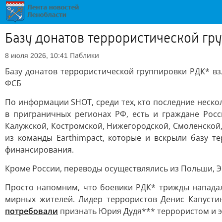
Базу донатов террористической гр
Паблики
8 июля 2026, 10:41
Базу донатов террористической группировки РДК* взл
ФСБ
По информации SHOT, среди тех, кто последние неско
в приграничных регионах РФ, есть и граждане Росс
Калужской, Костромской, Нижегородской, Смоленской,
из команды Earthimpact, которые и вскрыли базу 
финансирования.
Кроме России, переводы осуществлялись из Польши, Эст
Просто напомним, что боевики РДК* трижды нападали
мирных жителей. Лидер террористов Денис Капустин
потребовали
признать Юрия Дудя*** террористом и э