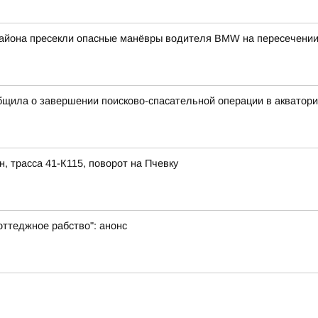
айона пресекли опасные манёвры водителя BMW на пересечении 
щила о завершении поисково-спасательной операции в акватории
трасса 41-К115, поворот на Пчевку
оттеджное рабство": анонс