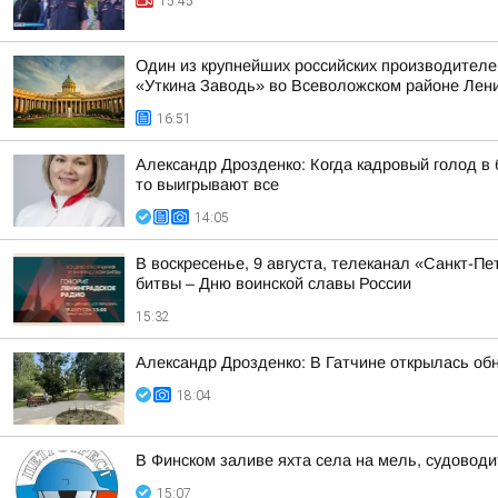
15:45
Один из крупнейших российских производителе
«Уткина Заводь» во Всеволожском районе Лени
16:51
Александр Дрозденко: Когда кадровый голод в
то выигрывают все
14:05
В воскресенье, 9 августа, телеканал «Санкт-
битвы – Дню воинской славы России
15:32
Александр Дрозденко: В Гатчине открылась об
18:04
В Финском заливе яхта села на мель, судоводи
15:07