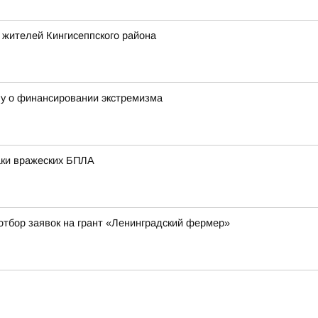
 жителей Кингисеппского района
лу о финансировании экстремизма
аки вражеских БПЛА
отбор заявок на грант «Ленинградский фермер»