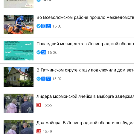
14:04
Во Всеволожском районе прошло межведомстве
16:08
Последний месяц лета в Ленинградской област
16:08
В Гатчинском округе к газу подключили дом ве
15:07
Лидера мормонской ячейки в Выборге задержал
15:55
Два майора: В Ленинградской области возбудил
15:49