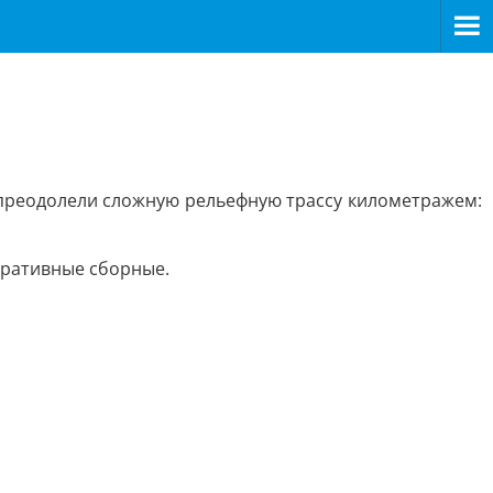
и преодолели сложную рельефную трассу километражем:
поративные сборные.