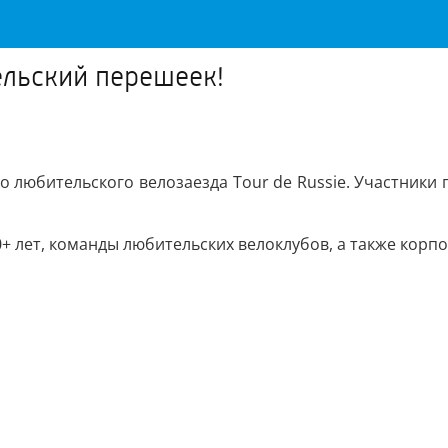
ельский перешеек!
но любительского велозаезда Tour de Russie. Участник
0+ лет, команды любительских велоклубов, а также кор