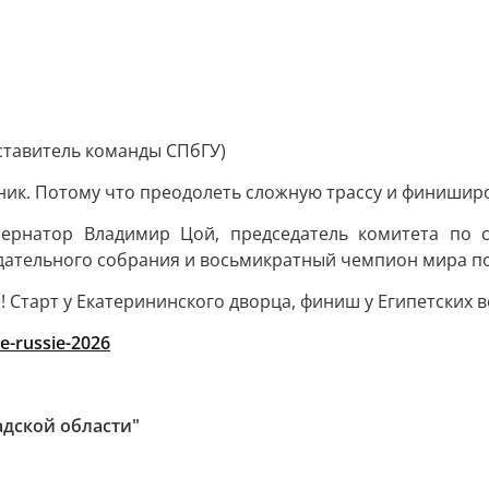
ставитель команды СПбГУ)
ик. Потому что преодолеть сложную трассу и финиширо
бернатор Владимир Цой, председатель комитета по 
одательного собрания и восьмикратный чемпион мира п
! Старт у Екатерининского дворца, финиш у Египетских в
de-russie-2026
адской области"