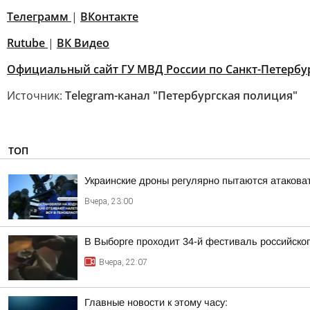
Телеграмм
|
ВКонтакте
Rutube
|
ВК Видео
Официальный сайт ГУ МВД России по Санкт-Петербур
Источник:
Telegram-канал "Петербургская полиция"
ТОП
Украинские дроны регулярно пытаются атакова
Вчера, 23:00
В Выборге проходит 34-й фестиваль российског
Вчера, 22:07
Главные новости к этому часу: