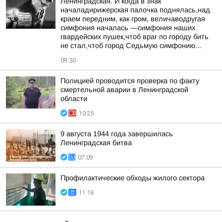
Ленинградская. И когда в знак
началадирижерская палочка поднялась,над
краем передним, как гром, величаводругая
симфония началась —симфония наших
гвардейских пушек,чтоб враг по городу бить
не стал,чтоб город Седьмую симфонию...
09:30
Полицией проводится проверка по факту
смертельной аварии в Ленинградской
области
10:25
9 августа 1944 года завершилась
Ленинградская битва
07:09
Профилактические обходы жилого сектора
11:18