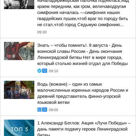
началадирижерская палочка поднялась,над
краем передним, как гром, величаводругая
симфония началась —симфония наших
гвардейских пушек,чтоб враг по городу бить
не стал,чтоб город Седьмую симфонию...
09:30
Знать – чтобы помнить!. 9 августа - День
воинской славы России - День окончания
Ленинградской битвы Нет в мире города,
который столько жизней отдал для Победы
09:10
Водь (вожане) – один из самых
малочисленных коренных народов России и
древний представитель финно-угорской
языковой ветви
09:05
1 Александр Беглов: Акция «Лучи Победы» –
дань памяти подвигу героев Ленинградской
битвы