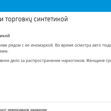
и торговку синтетикой
тикой
иве рядом с ее иномаркой. Во время осмотра авто под
амм.
вное дело за распространение наркотиков. Женщине гро
ведут реверсивное движение