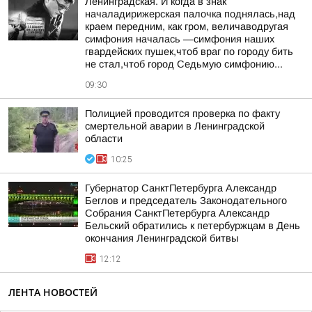
Ленинградская. И когда в знак
началадирижерская палочка поднялась,над
краем передним, как гром, величаводругая
симфония началась —симфония наших
гвардейских пушек,чтоб враг по городу бить
не стал,чтоб город Седьмую симфонию...
09:30
Полицией проводится проверка по факту
смертельной аварии в Ленинградской
области
10:25
Губернатор СанктПетербурга Александр
Беглов и председатель Законодательного
Собрания СанктПетербурга Александр
Бельский обратились к петербуржцам в День
окончания Ленинградской битвы
12:12
ЛЕНТА НОВОСТЕЙ