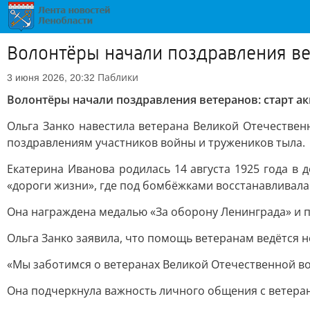
Волонтёры начали поздравления ве
Паблики
3 июня 2026, 20:32
Волонтёры начали поздравления ветеранов: старт а
Ольга Занко навестила ветерана Великой Отечестве
поздравлениям участников войны и тружеников тыла.
Екатерина Иванова родилась 14 августа 1925 года в
«дороги жизни», где под бомбёжками восстанавливал
Она награждена медалью «За оборону Ленинграда» и п
Ольга Занко заявила, что помощь ветеранам ведётся не
«Мы заботимся о ветеранах Великой Отечественной вой
Она подчеркнула важность личного общения с ветера