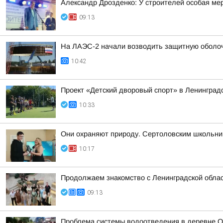
Александр Дрозденко: У строителей особая ме
09:13
На ЛАЭС-2 начали возводить защитную оболоч
10:42
Проект «Детский дворовый спорт» в Ленинград
10:33
Они охраняют природу. Сертоловским школьни
10:17
Продолжаем знакомство с Ленинградской обла
09:13
Проблема системы водоотведения в деревне О