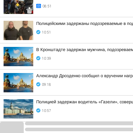
08:51
Полицейскими задержаны подозреваемые в по
10:51
В Кронштадте задержан мужчина, подозреваем
10:39
Александр Дрозденко сообщил о вручении нагр
09:18
Полицией задержан водитель «Газели», совер
10:57