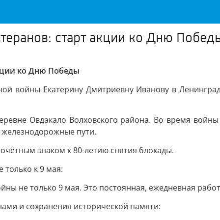
теранов: старт акции ко Дню Побед
кции ко Дню Победы
нной войны Екатерину Дмитриевну Иванову в Ленинград
 деревне Овдакало Волховского района. Во время войн
а железнодорожные пути.
очётным знаком к 80-летию снятия блокады.
 только к 9 мая:
ны не только 9 мая. Это постоянная, ежедневная работ
нами и сохранения исторической памяти: