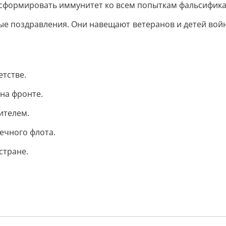
сформировать иммунитет ко всем попыткам фальсифика
ые поздравления. Они навещают ветеранов и детей войн
етстве.
на фронте.
ителем.
ечного флота.
стране.