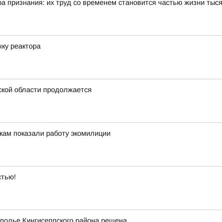
ра признания: их труд со временем становится частью жизни тыс
ку реактора
ской области продолжается
кам показали работу экомилиции
стью!
полье Кингисеппского района решена